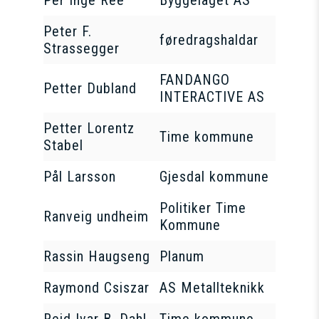
Per Inge Ree
Byggelaget AS
Peter F.
føredragshaldar
Strassegger
FANDANGO
Petter Dubland
INTERACTIVE AS
Petter Lorentz
Time kommune
Stabel
Pål Larsson
Gjesdal kommune
Politiker Time
Ranveig undheim
Kommune
Rassin Haugseng
Planum
Raymond Csiszar
AS Metallteknikk