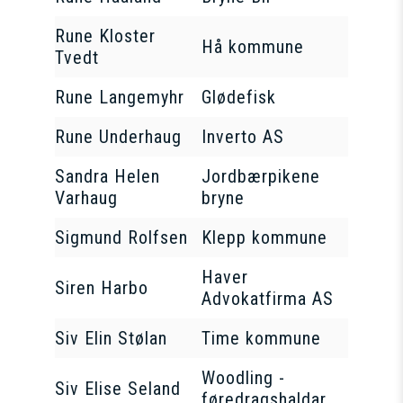
Rune Kloster
Hå kommune
Tvedt
Rune Langemyhr
Glødefisk
Rune Underhaug
Inverto AS
Sandra Helen
Jordbærpikene
Varhaug
bryne
Sigmund Rolfsen
Klepp kommune
Haver
Siren Harbo
Advokatfirma AS
Siv Elin Stølan
Time kommune
Woodling -
Siv Elise Seland
føredragshaldar