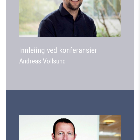
Innleiing ved konferansier
Andreas Vollsund