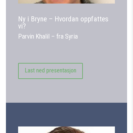
Ny i Bryne – Hvordan oppfattes
vi?
Parvin Khalil – fra Syria
Last ned presentasjon