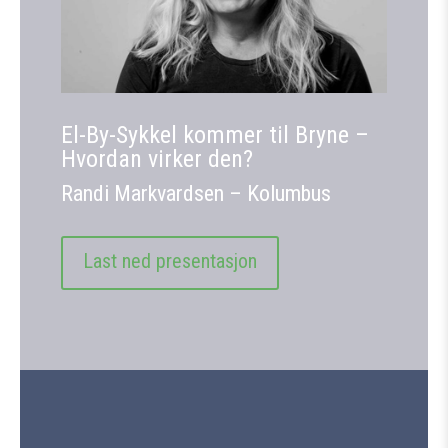
El-By-Sykkel kommer til Bryne –
Hvordan virker den?
Randi Markvardsen – Kolumbus
Last ned presentasjon