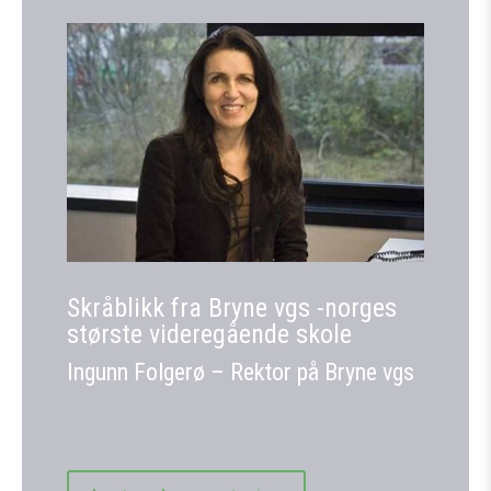
Skråblikk fra Bryne vgs -norges
største videregående skole
Ingunn Folgerø – Rektor på Bryne vgs