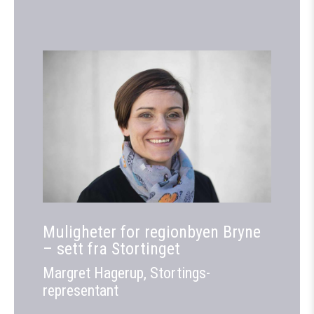
Muligheter for regionbyen Bryne
– sett fra Stortinget
Margret Hagerup, Stortings-
representant