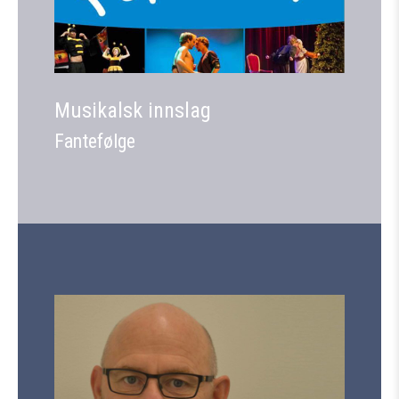
Musikalsk innslag
Fantefølge