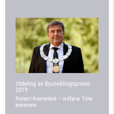
Utdeling av Byutviklingsprisen
2019
Reinert Kverneland – ordførar Time
kommune.